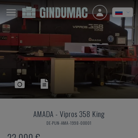
AMADA
-
Vipros 358 King
DE-PUN-AMA-1998-00001
22.000 €