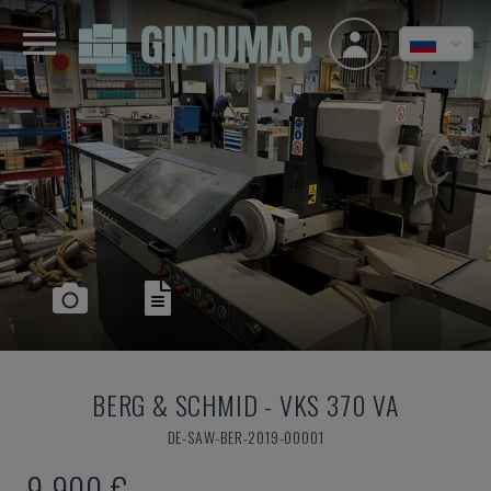
BERG & SCHMID
-
VKS 370 VA
DE-SAW-BER-2019-00001
9.900 €