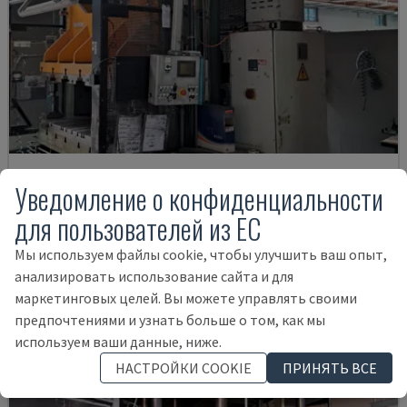
SE 201.1.1 /32
Уведомление о конфиденциальности
MÜLLER - МЕТАЛЛИЧЕСКИЙ ПРЕСС
для пользователей из ЕС
ГЕРМАНИЯ
1959
16.000 €
Мы используем файлы cookie, чтобы улучшить ваш опыт,
анализировать использование сайта и для
маркетинговых целей. Вы можете управлять своими
предпочтениями и узнать больше о том, как мы
используем ваши данные, ниже.
НАСТРОЙКИ COOKIE
ПРИНЯТЬ ВСЕ