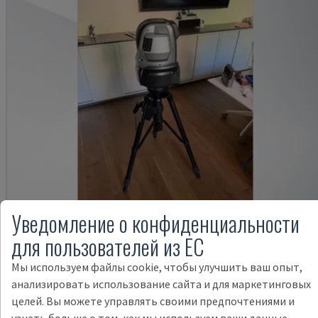
Уведомление о конфиденциальности
для пользователей из ЕС
WM C3000
KEYENCE - КООРДИНАТНО-ИЗМЕРИТЕЛЬНАЯ МАШИНА (CMM)
Мы используем файлы cookie, чтобы улучшить ваш опыт,
ГЕРМАНИЯ
2020
анализировать использование сайта и для маркетинговых
25.000 €
целей. Вы можете управлять своими предпочтениями и