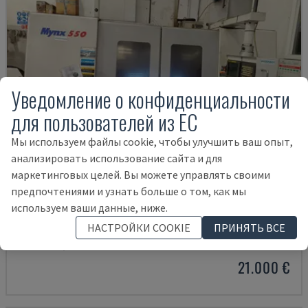
Уведомление о конфиденциальности
для пользователей из ЕС
Мы используем файлы cookie, чтобы улучшить ваш опыт,
анализировать использование сайта и для
маркетинговых целей. Вы можете управлять своими
предпочтениями и узнать больше о том, как мы
используем ваши данные, ниже.
MYNX 550
НАСТРОЙКИ COOKIE
ПРИНЯТЬ ВСЕ
DAEWOO - ВЕРТИКАЛЬНЫЙ ОБРАБАТЫВАЮЩИЙ ЦЕНТР
ИТАЛИЯ
2003
21.000 €