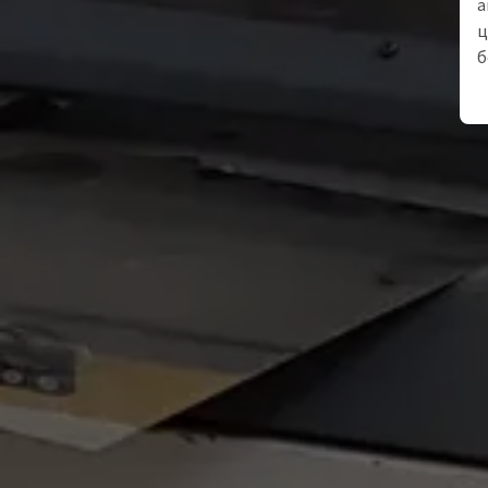
а
ц
б