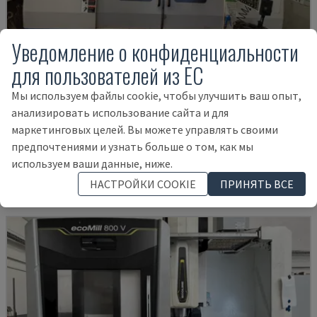
Уведомление о конфиденциальности
для пользователей из ЕС
Мы используем файлы cookie, чтобы улучшить ваш опыт,
анализировать использование сайта и для
MYNX 550
маркетинговых целей. Вы можете управлять своими
DAEWOO - ВЕРТИКАЛЬНЫЙ ОБРАБАТЫВАЮЩИЙ ЦЕНТР
предпочтениями и узнать больше о том, как мы
ИТАЛИЯ
2003
используем ваши данные, ниже.
21.000 €
НАСТРОЙКИ COOKIE
ПРИНЯТЬ ВСЕ