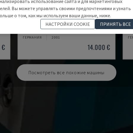
нализировать использование сайта и для маркетинговых
елей. Вы можете управлять своими предпочтениями и узнать
ольше о том, как мы используем ваши данные, ниже.
EMCOMAT 200X1000
T
НАСТРОЙКИ COOKIE
ПРИНЯТЬ ВСЕ
EMCO - ГОРИЗОНТАЛЬНЫЙ ТОКАРНЫЙ СТАНОК
OP
ГЕРМАНИЯ
2001
ГЕ
 €
14.000 €
Посмотреть все похожие машины