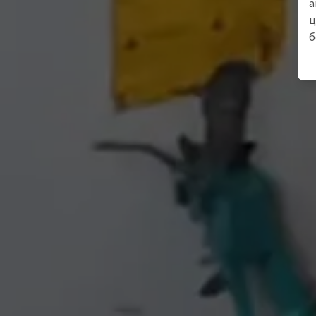
а
ц
б