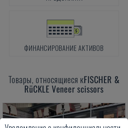
ФИНАНСИРОВАНИЕ АКТИВОВ
Товары, относящиеся к
FISCHER &
RüCKLE
Veneer scissors
Уведомление о конфиденциальности