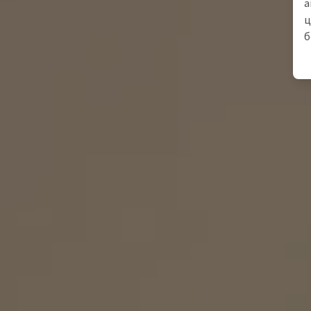
а
ц
б