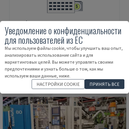
ФИНАНСИРОВАНИЕ АКТИВОВ
Уведомление о конфиденциальности
для пользователей из ЕС
Мы используем файлы cookie, чтобы улучшить ваш опыт,
Товары, относящиеся к
HAITIAN
MA
анализировать использование сайта и для
2500 III
маркетинговых целей. Вы можете управлять своими
предпочтениями и узнать больше о том, как мы
используем ваши данные, ниже.
НАСТРОЙКИ COOKIE
ПРИНЯТЬ ВСЕ