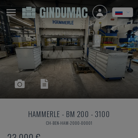
HAMMERLE
-
BM 200 - 3100
CH-BEN-HAM-2000-00001
23.000 €