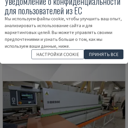
Уведомление о конфиденциальности
для пользователей из ЕС
Мы используем файлы cookie, чтобы улучшить ваш опыт,
OPTIMAT KAL210/6/A20/S2
анализировать использование сайта и для
HOMAG - BEKLEME MAKINESI
маркетинговых целей. Вы можете управлять своими
ГЕРМАНИЯ
2008
предпочтениями и узнать больше о том, как мы
35.500 €
используем ваши данные, ниже.
НАСТРОЙКИ COOKIE
ПРИНЯТЬ ВСЕ