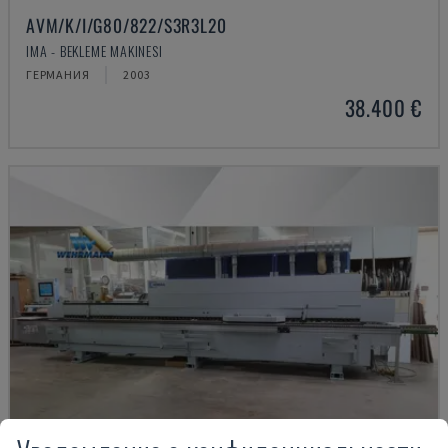
AVM/K/I/G80/822/S3R3L20
IMA - BEKLEME MAKINESI
ГЕРМАНИЯ
2003
38.400 €