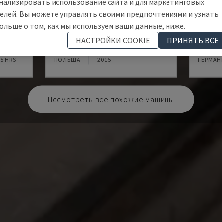
нализировать использование сайта и для маркетинговых
елей. Вы можете управлять своими предпочтениями и узнать
ольше о том, как мы используем ваши данные, ниже.
INDEX
FORMA
НАСТРОЙКИ COOKIE
ПРИНЯТЬ ВСЕ
К
STETON - ФРЕЗЕРНЫЙ СТАНОК
FELDER 
75 HRS
ПОЛЬША
2015
ГЕРМАН
Посмотреть все похожие машины