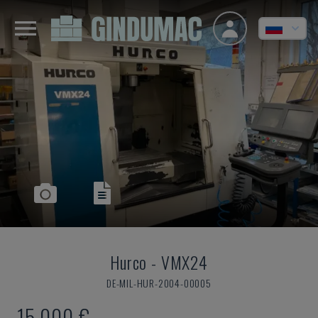
Hurco
-
VMX24
DE-MIL-HUR-2004-00005
15.000 €