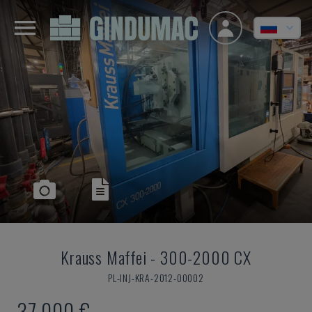
Krauss Maffei
-
300-2000 CX
PL-INJ-KRA-2012-00002
37.000 €