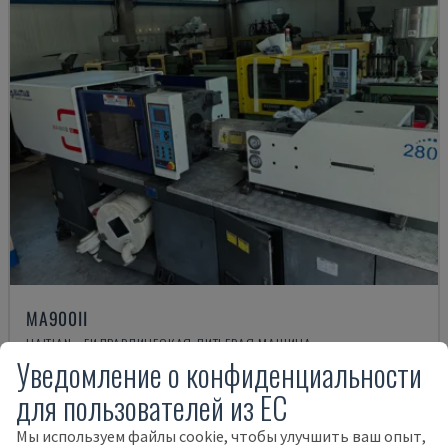
MA900ІІ
HAITIAN - ГИДРАВЛИЧЕСКАЯ ЛИТЬЕВАЯ МАШИНА
Уведомление о конфиденциальности
БОЛГАРИЯ
2023
для пользователей из ЕС
19.000 €
Мы используем файлы cookie, чтобы улучшить ваш опыт,