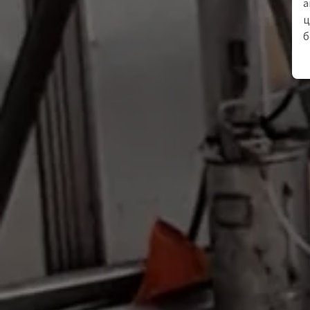
а
ц
б