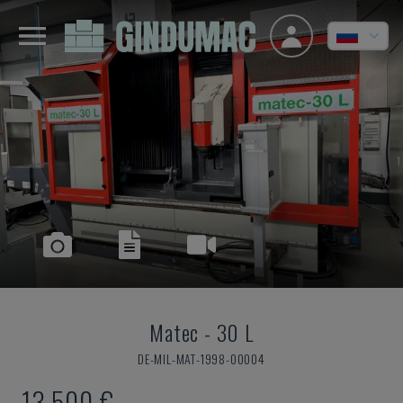
Matec
-
30 L
DE-MIL-MAT-1998-00004
13.500 €