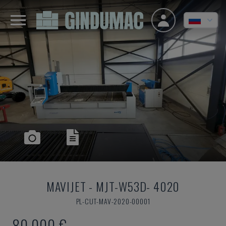
MAVIJET
-
MJT-W53D- 4020
PL-CUT-MAV-2020-00001
80.000 €