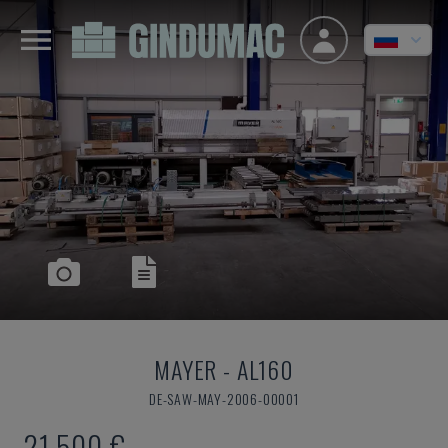
MAYER
-
AL160
DE-SAW-MAY-2006-00001
21.500 €