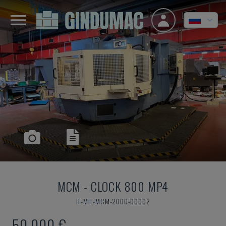
MCM
-
CLOCK 800 MP4
IT-MIL-MCM-2000-00002
50.000 €