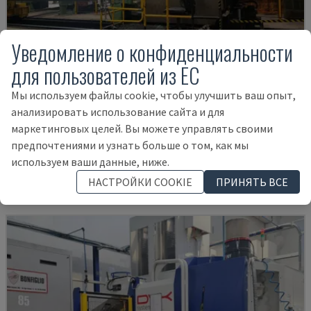
Уведомление о конфиденциальности
для пользователей из ЕС
Мы используем файлы cookie, чтобы улучшить ваш опыт,
анализировать использование сайта и для
IRD 1600 CNC
маркетинговых целей. Вы можете управлять своими
IRLE - ГОРИЗОНТАЛЬНЫЙ ОБРАБАТЫВАЮЩИЙ ЦЕНТР
предпочтениями и узнать больше о том, как мы
ГЕРМАНИЯ
2004
используем ваши данные, ниже.
75.000 €
НАСТРОЙКИ COOKIE
ПРИНЯТЬ ВСЕ