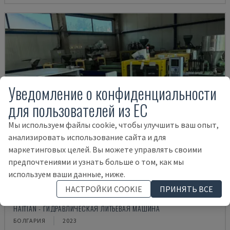
Уведомление о конфиденциальности
для пользователей из ЕС
Мы используем файлы cookie, чтобы улучшить ваш опыт,
анализировать использование сайта и для
маркетинговых целей. Вы можете управлять своими
предпочтениями и узнать больше о том, как мы
используем ваши данные, ниже.
НАСТРОЙКИ COOKIE
ПРИНЯТЬ ВСЕ
MA900ІІ
HAITIAN - ГИДРАВЛИЧЕСКАЯ ЛИТЬЕВАЯ МАШИНА
БОЛГАРИЯ
2023