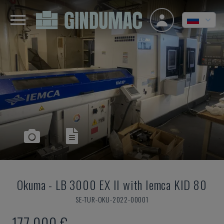
Okuma
-
LB 3000 EX II with Iemca KID 80
SE-TUR-OKU-2022-00001
177.000 €