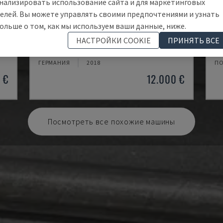
нализировать использование сайта и для маркетинговых
елей. Вы можете управлять своими предпочтениями и узнать
ольше о том, как мы используем ваши данные, ниже.
TH 4610
TB
НАСТРОЙКИ COOKIE
ПРИНЯТЬ ВСЕ
OPTIMUM - ГОРИЗОНТАЛЬНЫЙ ТОКАРНЫЙ СТАНОК
CM
ГЕРМАНИЯ
2018
П
 €
12.000 €
Посмотреть все похожие машины