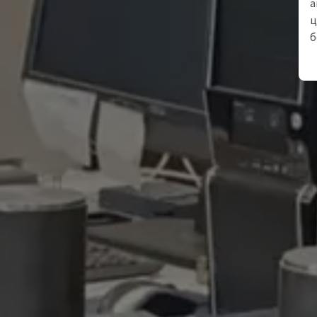
а
ц
б