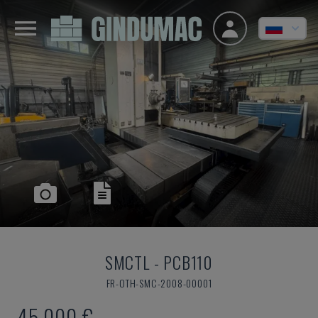
SMCTL
-
PCB110
FR-OTH-SMC-2008-00001
45.000 €