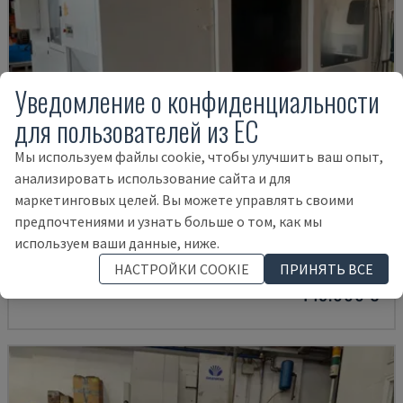
Уведомление о конфиденциальности
для пользователей из ЕС
Мы используем файлы cookie, чтобы улучшить ваш опыт,
анализировать использование сайта и для
маркетинговых целей. Вы можете управлять своими
U5-1530
предпочтениями и узнать больше о том, как мы
SPINNER - ВЕРТИКАЛЬНЫЙ ОБРАБАТЫВАЮЩИЙ ЦЕНТР
используем ваши данные, ниже.
ГЕРМАНИЯ
2021
6.000 HRS
НАСТРОЙКИ COOKIE
ПРИНЯТЬ ВСЕ
145.000 €