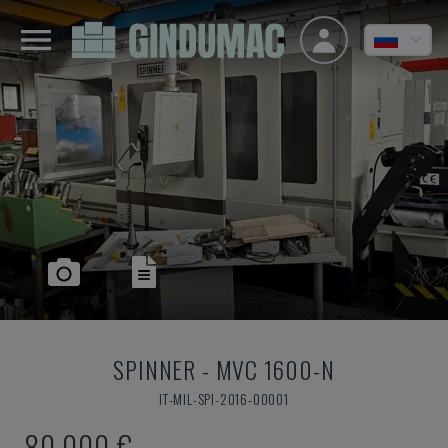
SPINNER
-
MVC 1600-N
IT-MIL-SPI-2016-00001
80.000 €