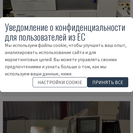
Уведомление о конфиденциальности
для пользователей из ЕС
Мы используем файлы cookie, чтобы улучшить ваш опыт,
анализировать использование сайта и для
A20
маркетинговых целей. Вы можете управлять своими
предпочтениями и узнать больше о том, как мы
CITIZEN - ТОКАРНЫЙ СТАНОК ШВЕЙЦАРСКОГО ТИПА
используем ваши данные, ниже.
ИТАЛИЯ
2018
67.000 €
НАСТРОЙКИ COOKIE
ПРИНЯТЬ ВСЕ