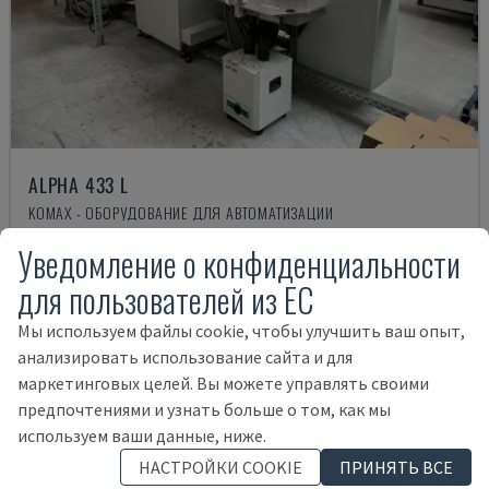
ALPHA 433 L
KOMAX - ОБОРУДОВАНИЕ ДЛЯ АВТОМАТИЗАЦИИ
ГЕРМАНИЯ
2008
30.000 HRS
Уведомление о конфиденциальности
30.000 €
для пользователей из ЕС
Мы используем файлы cookie, чтобы улучшить ваш опыт,
анализировать использование сайта и для
маркетинговых целей. Вы можете управлять своими
предпочтениями и узнать больше о том, как мы
используем ваши данные, ниже.
НАСТРОЙКИ COOKIE
ПРИНЯТЬ ВСЕ