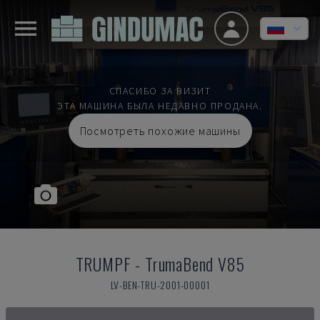
СПАСИБО ЗА ВИЗИТ
ЭТА МАШИНА БЫЛА НЕДАВНО ПРОДАНА.
Посмотреть похожие машины
TRUMPF
-
TrumaBend V85
LV-BEN-TRU-2001-00001