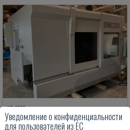
U5-1530
Уведомление о конфиденциальности
SPINNER - ВЕРТИКАЛЬНЫЙ ОБРАБАТЫВАЮЩИЙ ЦЕНТР
для пользователей из ЕС
ГЕРМАНИЯ
2021
6.000 HRS