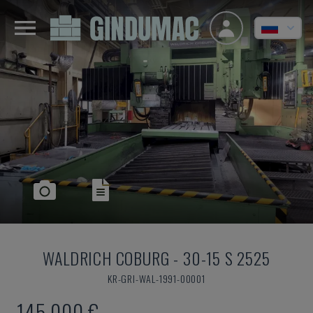
WALDRICH COBURG
-
30-15 S 2525
KR-GRI-WAL-1991-00001
145.000 €