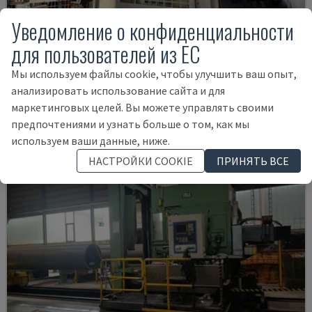
Уведомление о конфиденциальности
MA-600HB
для пользователей из ЕС
OKUMA - ГОРИЗОНТАЛЬНЫЙ ОБРАБАТЫВАЮЩИЙ ЦЕНТР
Мы используем файлы cookie, чтобы улучшить ваш опыт,
ДАНИЯ
2005
анализировать использование сайта и для
35.000 €
маркетинговых целей. Вы можете управлять своими
предпочтениями и узнать больше о том, как мы
используем ваши данные, ниже.
НАСТРОЙКИ COOKIE
ПРИНЯТЬ ВСЕ