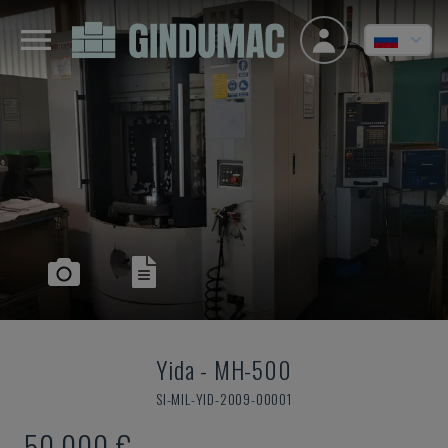
Yida
-
MH-500
SI-MIL-YID-2009-00001
50.000 €