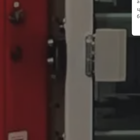
а
ц
б