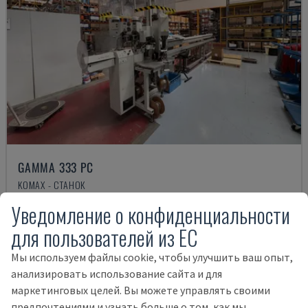
GAMMA 333 PC
KOMAX - СТАНОК
ЧЕХИЯ
2005
Уведомление о конфиденциальности
15.000 €
для пользователей из ЕС
Мы используем файлы cookie, чтобы улучшить ваш опыт,
анализировать использование сайта и для
маркетинговых целей. Вы можете управлять своими
предпочтениями и узнать больше о том, как мы