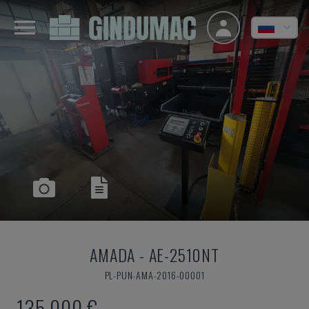
AMADA
-
AE-2510NT
PL-PUN-AMA-2016-00001
135.000 €