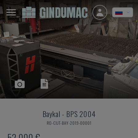
Baykal
-
BPS 2004
RO-CUT-BAY-2019-00001
52.000 €