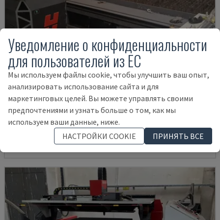
Уведомление о конфиденциальности
для пользователей из ЕС
Мы используем файлы cookie, чтобы улучшить ваш опыт,
анализировать использование сайта и для
BPS 2004
маркетинговых целей. Вы можете управлять своими
предпочтениями и узнать больше о том, как мы
BAYKAL - СТАНОК ПЛАЗМЕННОЙ РЕЗКИ
используем ваши данные, ниже.
РУМЫНИЯ
2019
52.000 €
НАСТРОЙКИ COOKIE
ПРИНЯТЬ ВСЕ