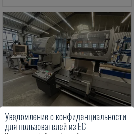
Уведомление о конфиденциальности
PDG E CUT
для пользователей из ЕС
SCHÜCO - ЦИРКУЛЯРНАЯ ПИЛА ПО МЕТАЛЛУ
ГЕРМАНИЯ
2009