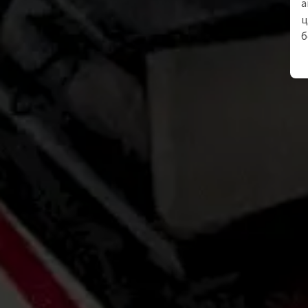
а
ц
б