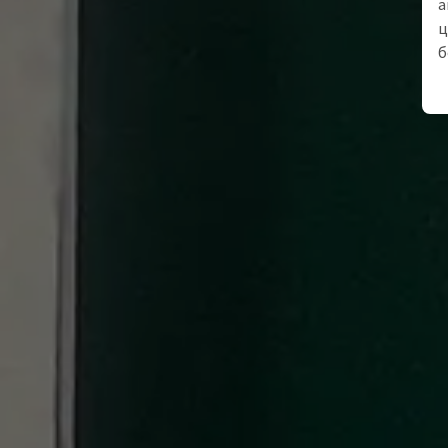
а
ц
б