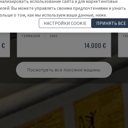
нализировать использование сайта и для маркетинговых
елей. Вы можете управлять своими предпочтениями и узнать
ольше о том, как мы используем ваши данные, ниже.
EMCOMAT 200X1000
T
НАСТРОЙКИ COOKIE
ПРИНЯТЬ ВСЕ
EMCO - ГОРИЗОНТАЛЬНЫЙ ТОКАРНЫЙ СТАНОК
OP
ГЕРМАНИЯ
2001
ГЕ
 €
14.000 €
Посмотреть все похожие машины