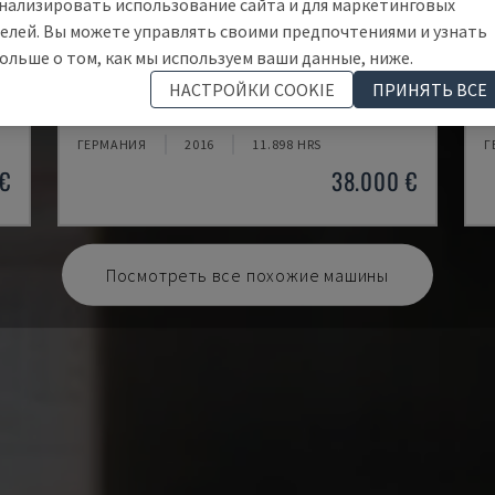
нализировать использование сайта и для маркетинговых
елей. Вы можете управлять своими предпочтениями и узнать
ольше о том, как мы используем ваши данные, ниже.
ECOMILL 800 V
X
НАСТРОЙКИ COOKIE
ПРИНЯТЬ ВСЕ
ТР
DMG - ВЕРТИКАЛЬНЫЙ ОБРАБАТЫВАЮЩИЙ ЦЕНТР
K
ГЕРМАНИЯ
2016
11.898 HRS
Г
 €
38.000 €
Посмотреть все похожие машины