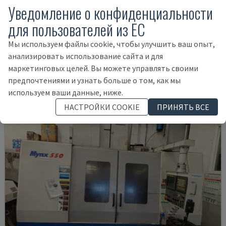
Уведомление о конфиденциальности
для пользователей из ЕС
U5-1530
Мы используем файлы cookie, чтобы улучшить ваш опыт,
SPINNER - ВЕРТИКАЛЬНЫЙ ОБРАБАТЫВАЮЩИЙ ЦЕНТР
анализировать использование сайта и для
ГЕРМАНИЯ
2021
6.000 HRS
маркетинговых целей. Вы можете управлять своими
145.000 €
предпочтениями и узнать больше о том, как мы
используем ваши данные, ниже.
НАСТРОЙКИ COOKIE
ПРИНЯТЬ ВСЕ