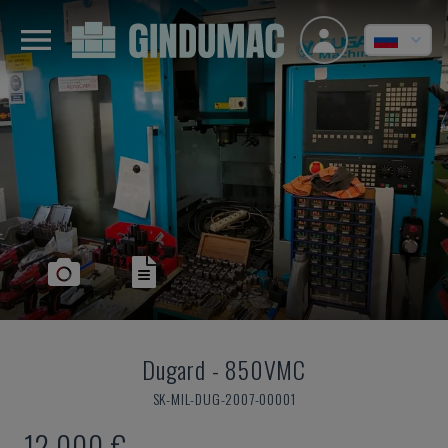
Dugard
-
850VMC
SK-MIL-DUG-2007-00001
12.000 €