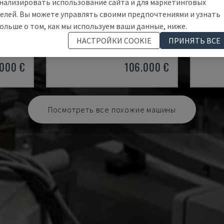
нализировать использование сайта и для маркетинговых
елей. Вы можете управлять своими предпочтениями и узнать
JUPITER SYSTEM
ROBOT
ольше о том, как мы используем ваши данные, ниже.
ЦИИ
AMADA - СИСТЕМА АВТОМАТИЗАЦИИ
EROWA 
НАСТРОЙКИ COOKIE
ПРИНЯТЬ ВСЕ
31 HRS
ГЕРМАНИЯ
2021
ГЕРМАН
.000 €
106.000 €
Посмотреть все похожие машины