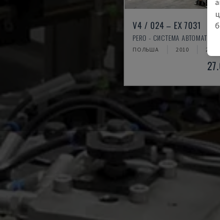
а
ц
V4 / 024 – EX 7031
б
PERO - СИСТЕМА АВТОМАТИЗА
ПОЛЬША
2010
21.4
27