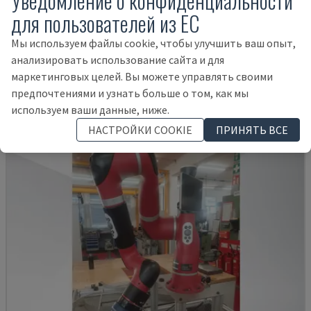
Уведомление о конфиденциальности
для пользователей из ЕС
Мы используем файлы cookie, чтобы улучшить ваш опыт,
KR 210 R2700 EXTRA
анализировать использование сайта и для
KUKA - РУКА РОБОТА
маркетинговых целей. Вы можете управлять своими
ИТАЛИЯ
2016
предпочтениями и узнать больше о том, как мы
14.000 €
используем ваши данные, ниже.
НАСТРОЙКИ COOKIE
ПРИНЯТЬ ВСЕ