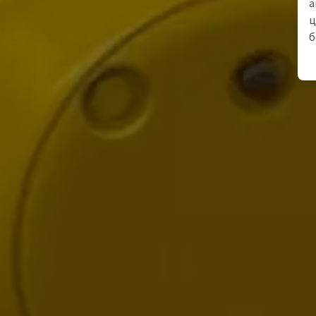
а
ц
б