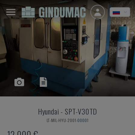
Hyundai
-
SPT-V30TD
LT-MIL-HYU-2001-00001
12.000 €