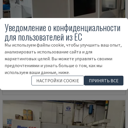
Уведомление о конфиденциальности
для пользователей из ЕС
Мы используем файлы cookie, чтобы улучшить ваш опыт,
анализировать использование сайта и для
маркетинговых целей. Вы можете управлять своими
U5-1530
предпочтениями и узнать больше о том, как мы
SPINNER - ВЕРТИКАЛЬНЫЙ ОБРАБАТЫВАЮЩИЙ ЦЕНТР
используем ваши данные, ниже.
ГЕРМАНИЯ
2021
6.000 HRS
НАСТРОЙКИ COOKIE
ПРИНЯТЬ ВСЕ
145.000 €