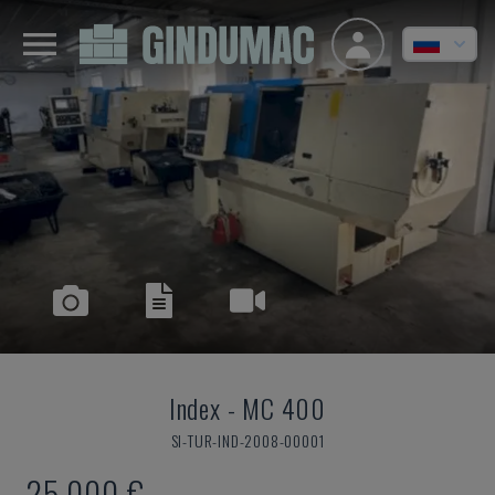
Index
-
MC 400
SI-TUR-IND-2008-00001
25.000 €